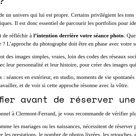
?
n univers qui lui est propre. Certains privilégient les tons pa
ues. Il est donc essentiel de parcourir les portfolios pour ide
t de réfléchir à
l’intention derrière votre séance photo
. Que
e ? L’approche du photographe doit être en phase avec votre se
nt des images simples, vraies, loin des codes des réseaux soc
ec leur personnalité et leur histoire, pour créer des images qu
es : séances en extérieur, en studio, moments de vie spontanés 
availler, et de voir si cette approche résonne avec la vôtre.
fier avant de réserver un
onnel à Clermont-Ferrand, je vous recommande de vérifier plu
mme les mariages ou les naissances, nécessitent de réserver p
ure les prestations, le nombre de photos livrées, les retouches,