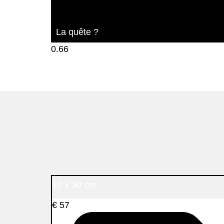
La quête ?
20 x 30 cm
€
57