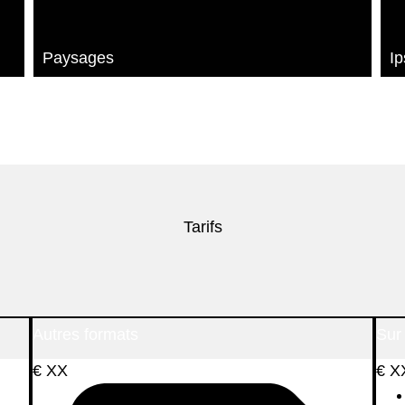
Paysages
Ip
Tarifs
Autres formats
Sur
€
XX
€
X