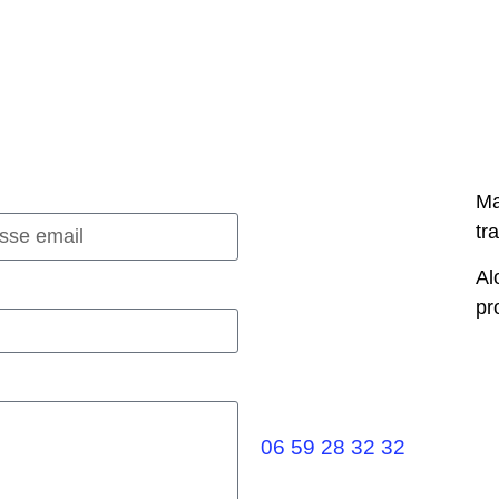
Ma
tr
Al
pr
Camille jabinet
Clermont-Ferrand
06 59 28 32 32