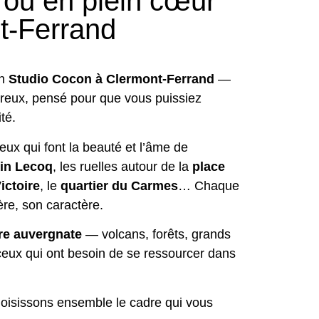
 ou en plein cœur
t-Ferrand
on
Studio Cocon à Clermont-Ferrand
—
ureux, pensé pour que vous puissiez
té.
ieux qui font la beauté et l’âme de
in Lecoq
, les ruelles autour de la
place
ictoire
, le
quartier du Carmes
… Chaque
ère, son caractère.
re auvergnate
— volcans, forêts, grands
ceux qui ont besoin de se ressourcer dans
hoisissons ensemble le cadre qui vous