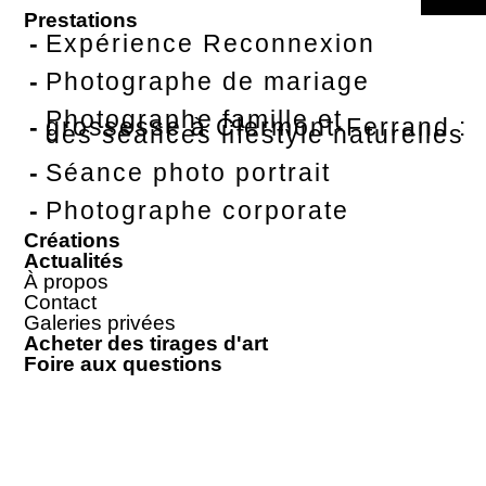
Prestations
Expérience Reconnexion
Photographe de mariage
Photographe famille et
grossesse à Clermont-Ferrand :
des séances lifestyle naturelles
Séance photo portrait
Photographe corporate
Créations
Actualités
À propos
Contact
Galeries privées
Acheter des tirages d'art
Foire aux questions