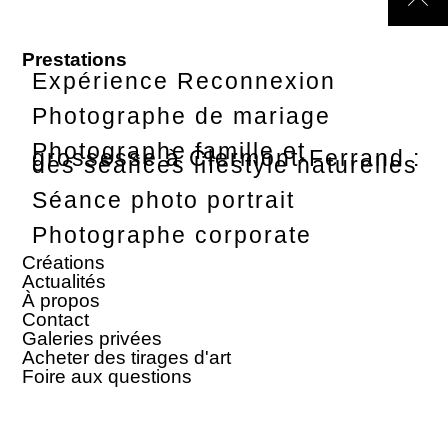
Prestations
Expérience Reconnexion
Photographe de mariage
Photographe famille et
grossesse à Clermont-Ferrand :
des séances lifestyle naturelles
Séance photo portrait
Photographe corporate
Créations
Actualités
À propos
Contact
Galeries privées
Acheter des tirages d'art
Foire aux questions